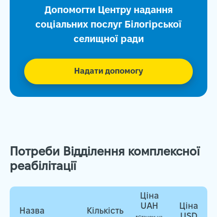
Допомогти Центру надання
соціальних послуг Білогірської
селищної ради
Надати допомогу
Потреби Відділення комплексної
реабілітації
Ціна
UAH
Ціна
Назва
Кількість
USD