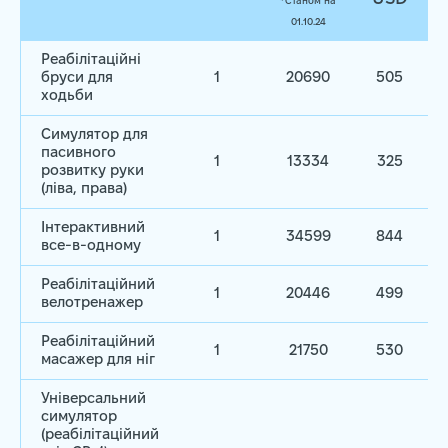
*Станом на
01.10.24
Реабілітаційні
бруси для
1
20690
505
ходьби
Симулятор для
пасивного
1
13334
325
розвитку руки
(ліва, права)
Інтерактивний
1
34599
844
все-в-одному
Реабілітаційний
1
20446
499
велотренажер
Реабілітаційний
1
21750
530
масажер для ніг
Універсальний
симулятор
(реабілітаційний