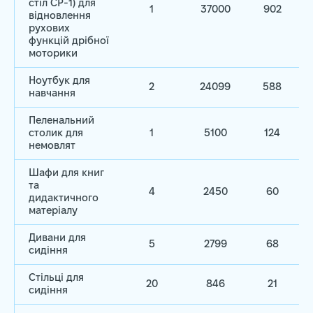
стіл CP-1) для
1
37000
902
відновлення
рухових
функцій дрібної
моторики
Ноутбук для
2
24099
588
навчання
Пеленальний
столик для
1
5100
124
немовлят
Шафи для книг
та
4
2450
60
дидактичного
матеріалу
Дивани для
5
2799
68
сидіння
Стільці для
20
846
21
сидіння