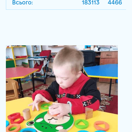
Всього:
183113
4466